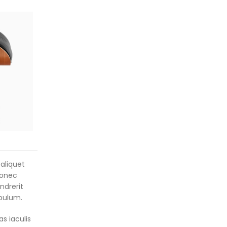
aliquet
donec
ndrerit
ibulum.
s iaculis