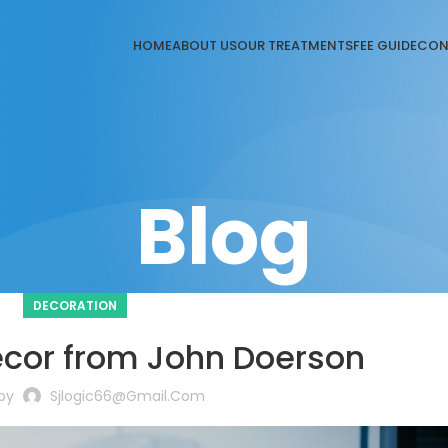
HOME
ABOUT US
OUR TREATMENTS
FEE GUIDE
CON
Blog
DECORATION
cor from John Doerson
by
Sjlogic66@gmail.com