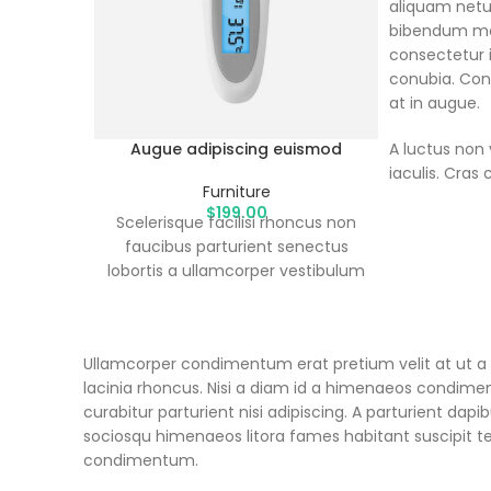
aliquam netu
bibendum mo
consectetur 
conubia. Con
at in augue.
Augue adipiscing euismod
A luctus non 
iaculis. Cras
Furniture
$
199.00
Scelerisque facilisi rhoncus non
faucibus parturient senectus
lobortis a ullamcorper vestibulum
mi nibh ultricies a parturient
gravida a vestibulum leo sem in.
Est cum torquent mi in
Ullamcorper condimentum erat pretium velit at ut a
scelerisque leo aptent per at
lacinia rhoncus. Nisi a diam id a himenaeos condiment
vitae ante eleifend mollis
curabitur parturient nisi adipiscing. A parturient dap
adipiscing.
sociosqu himenaeos litora fames habitant suscipit te
condimentum.