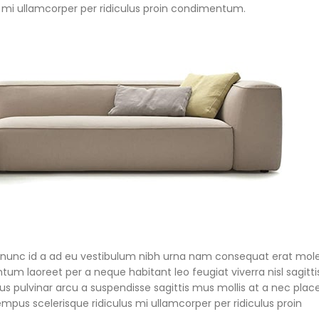
s mi ullamcorper per ridiculus proin condimentum.
 nunc id a ad eu vestibulum nibh urna nam consequat erat mole
um laoreet per a neque habitant leo feugiat viverra nisl sagitti
ibus pulvinar arcu a suspendisse sagittis mus mollis at a nec plac
mpus scelerisque ridiculus mi ullamcorper per ridiculus proin