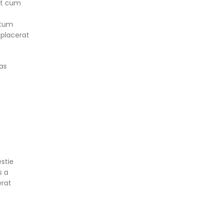
st cum
ntum
 placerat
ras
stie
s a
erat