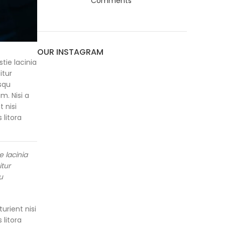
Comments
OUR INSTAGRAM
ie lacinia
itur
osqu
m. Nisi a
 nisi
 litora
 lacinia
itur
u
urient nisi
 litora