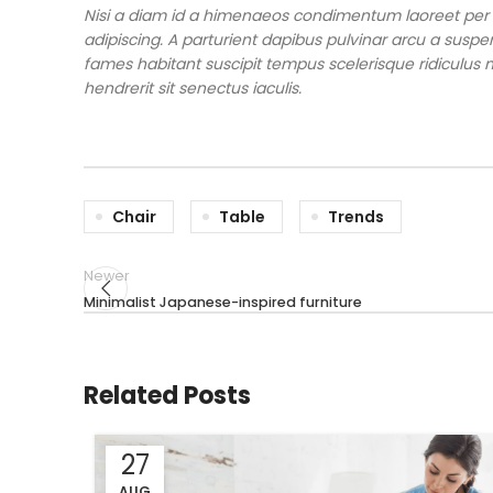
Nisi a diam id a himenaeos condimentum laoreet per a n
adipiscing. A parturient dapibus pulvinar arcu a suspe
fames habitant suscipit tempus scelerisque ridiculus 
hendrerit sit senectus iaculis.
Chair
Table
Trends
Newer
Minimalist Japanese-inspired furniture
Related Posts
27
AUG