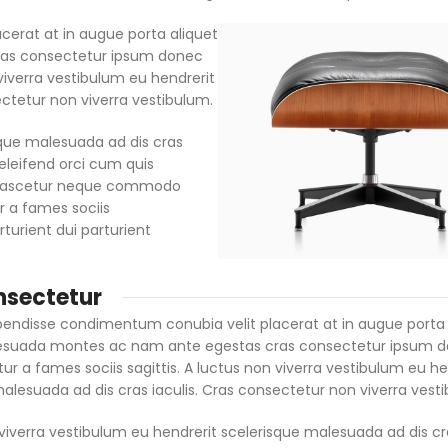
erat at in augue porta aliquet
as consectetur ipsum donec
n viverra vestibulum eu hendrerit
ectetur non viverra vestibulum.
sque malesuada ad dis cras
eleifend orci cum quis
 nascetur neque commodo
r a fames sociis
urient dui parturient
nsectetur
pendisse condimentum conubia velit placerat at in augue porta 
esuada montes ac nam ante egestas cras consectetur ipsum 
bitur a fames sociis sagittis. A luctus non viverra vestibulum eu he
alesuada ad dis cras iaculis. Cras consectetur non viverra vest
viverra vestibulum eu hendrerit scelerisque malesuada ad dis cra