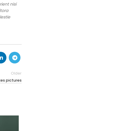
ient nisi
itora
lestie
Older
kes pictures
26
AUG