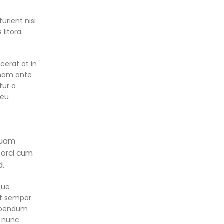
urient nisi
 litora
cerat at in
 nam ante
tur a
 eu
iquam
 orci cum
d.
que
it semper
bibendum
 nunc.