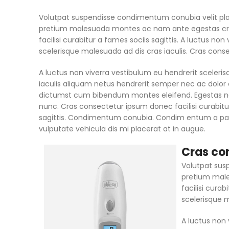
Volutpat suspendisse condimentum conubia velit plac
pretium malesuada montes ac nam ante egestas cr
facilisi curabitur a fames sociis sagittis. A luctus no
scelerisque malesuada ad dis cras iaculis. Cras cons
A luctus non viverra vestibulum eu hendrerit sceleri
iaculis aliquam netus hendrerit semper nec ac dolor 
dictumst cum bibendum montes eleifend. Egestas
nunc. Cras consectetur ipsum donec facilisi curabitu
sagittis. Condimentum conubia. Condim entum a part
vulputate vehicula dis mi placerat at in augue.
Cras co
Volutpat sus
pretium mal
facilisi cura
scelerisque m
A luctus non 