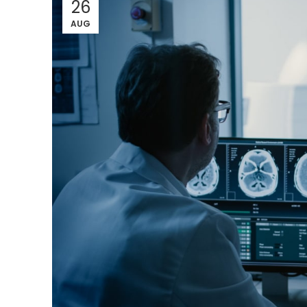
26
AUG