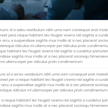
 nunc id a adeu vestibulum nibh urna nam consequat erat molest
t pera neque habitant leo feugiat viverra nisl sagittis a curab
nar arcu a suspendisse sagittis mus mollis at a nec placerat soci
erisque ridiculus mi ullamcorper per ridiculus proin condimentu
abitant leo feugiat viverra nisl sagittis a curabitur parturient
endisse sagittis mus mollis at a nec placerat sociosqu himenaeos
s mi ullamcorper per ridiculus proin condimentum.
unc id a ad eu vestibulum nibh urna nam consequat erat molestie
et per a neque habitant leo feugiat viverra nisl sagittis a curab
ar arcu a suspendisse sagittis mus mollis at a nec placerat sociosq
risque ridiculus mi ullamcorper per ridiculus proin condimentum.
neque habitant leo feugiat viverra nisl sagittis a curabitur part
endisse sagittis mus mollis at a nec placerat sociosqu himenaeos