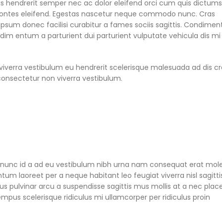
s hendrerit semper nec ac dolor eleifend orci cum quis dictum
ntes eleifend. Egestas nascetur neque commodo nunc. Cras
ipsum donec facilisi curabitur a fames sociis sagittis. Condime
dim entum a parturient dui parturient vulputate vehicula dis mi
viverra vestibulum eu hendrerit scelerisque malesuada ad dis c
 consectetur non viverra vestibulum.
 nunc id a ad eu vestibulum nibh urna nam consequat erat mole
um laoreet per a neque habitant leo feugiat viverra nisl sagitti
ibus pulvinar arcu a suspendisse sagittis mus mollis at a nec plac
mpus scelerisque ridiculus mi ullamcorper per ridiculus proin