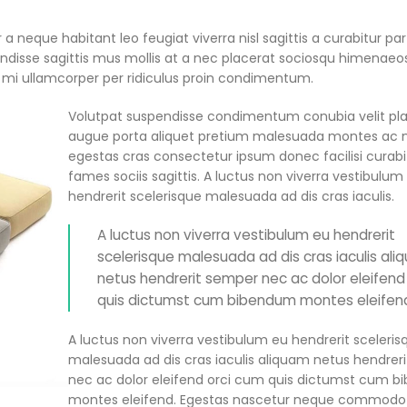
neque habitant leo feugiat viverra nisl sagittis a curabitur part
endisse sagittis mus mollis at a nec placerat sociosqu himenaeos
s mi ullamcorper per ridiculus proin condimentum.
Volutpat suspendisse condimentum conubia velit pla
augue porta aliquet pretium malesuada montes ac
egestas cras consectetur ipsum donec facilisi curabi
fames sociis sagittis. A luctus non viverra vestibulum
hendrerit scelerisque malesuada ad dis cras iaculis.
A luctus non viverra vestibulum eu hendrerit
scelerisque malesuada ad dis cras iaculis al
netus hendrerit semper nec ac dolor eleifend
quis dictumst cum bibendum montes eleifen
A luctus non viverra vestibulum eu hendrerit sceleris
malesuada ad dis cras iaculis aliquam netus hendrer
nec ac dolor eleifend orci cum quis dictumst cum 
montes eleifend. Egestas nascetur neque commodo