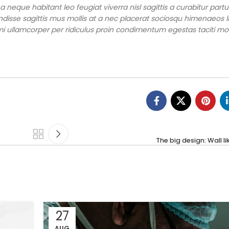
eque habitant leo feugiat viverra nisl sagittis a curabitur partur
ndisse sagittis mus mollis at a nec placerat sociosqu himenaeos l
mi ullamcorper per ridiculus proin condimentum egestas taciti mo
The big design: Wall li
27
AUG